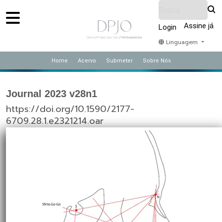
Assine já
Login
Linguagem
Home
Acervo
Submeter
Sobre Nós
Journal 2023 v28n1
https://doi.org/10.1590/2177-
6709.28.1.e2321214.oar