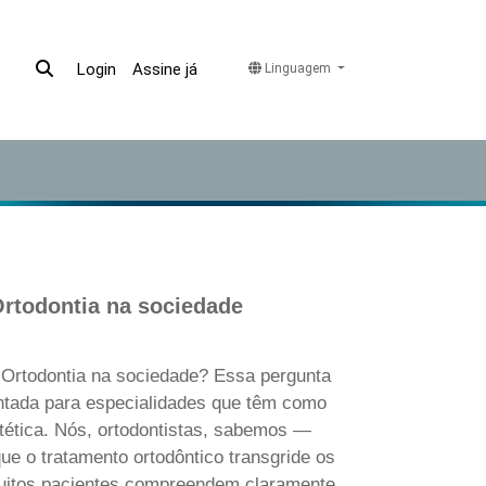
Assine já
Login
Linguagem
rtodontia na sociedade
 Ortodontia na sociedade? Essa pergunta
ntada para especialidades que têm como
stética. Nós, ortodontistas, sabemos —
ue o tratamento ortodôntico transgride os
muitos pacientes compreendem claramente