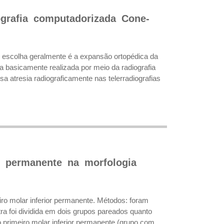
grafia computadorizada Cone-
e escolha geralmente é a expansão ortopédica da
a basicamente realizada por meio da radiografia
sa atresia radiograficamente nas telerradiografias
or permanente na morfologia
eiro molar inferior permanente. Métodos: foram
stra foi dividida em dois grupos pareados quanto
o primeiro molar inferior permanente (grupo com