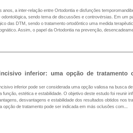
os anos, a inter-relação entre Ortodontia e disfunções temporomandi
e odontológica, sendo tema de discussões e controvérsias. Em um p
ológico das DTM, sendo o tratamento ortodôntico uma medida terapêutic
gnático. Assim, o papel da Ortodontia na prevenção, desencadeamen
incisivo inferior: uma opção de tratamento 
ncisivo inferior pode ser considerada uma opção valiosa na busca de
unção, estética e estabilidade. O objetivo deste estudo foi reunir i
antagens, desvantagens e estabilidade dos resultados obtidos nos t
Essa opção de tratamento pode ser indicada em más oclusões com...