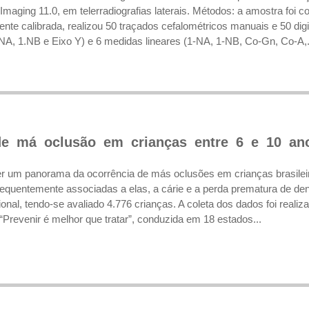
maging 11.0, em telerradiografias laterais. Métodos: a amostra foi co
nte calibrada, realizou 50 traçados cefalométricos manuais e 50 dig
A, 1.NB e Eixo Y) e 6 medidas lineares (1-NA, 1-NB, Co-Gn, Co-A,.
de má oclusão em crianças entre 6 e 10 an
er um panorama da ocorrência de más oclusões em crianças brasilei
frequentemente associadas a elas, a cárie e a perda prematura de d
ncional, tendo-se avaliado 4.776 crianças. A coleta dos dados foi re
Prevenir é melhor que tratar”, conduzida em 18 estados...