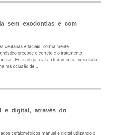
tada sem exodontias e com
es dentárias e faciais, normalmente
nóstico precoce e correto e o tratamento
divas. Este artigo relata o tratamento, executado
ma má oclusão de...
 e digital, através do
ados cefalométricos manual e digital utilizando o