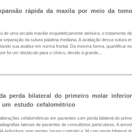
xpansão rápida da maxila por meio da tomo
co de uma arcada maxilar esqueleticamente atrésica, o tratamento d
a separação da sutura palatina mediana. A avaliação dessa sutura er
mitando sua análise em norma frontal. Da mesma forma, quantificar es
e foi um obstáculo para o clínico, devido à grande...
 da perda bilateral do primeiro molar inferi
– um estudo cefalométrico
s alterações cefalométricas em pacientes com perda bilateral do prim
adiografias laterais de pacientes de consultórios particulares. A amo
4 indivíduos sem perdas (grupo controle) e 34 com perda bilateral d