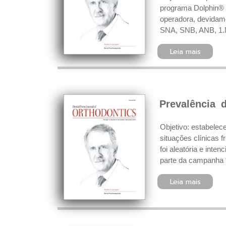
programa Dolphin® I
operadora, devidame
SNA, SNB, ANB, 1.N
Leia mais
Prevalência 
Objetivo: estabelec
situações clínicas 
foi aleatória e inte
parte da campanha “
Leia mais