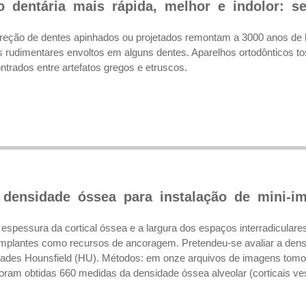
 dentária mais rápida, melhor e indolor: se
orreção de dentes apinhados ou projetados remontam a 3000 anos de
s rudimentares envoltos em alguns dentes. Aparelhos ortodônticos 
rados entre artefatos gregos e etruscos.
 densidade óssea para instalação de mini-im
espessura da cortical óssea e a largura dos espaços interradiculares
-implantes como recursos de ancoragem. Pretendeu-se avaliar a dens
dades Hounsfield (HU). Métodos: em onze arquivos de imagens tom
foram obtidas 660 medidas da densidade óssea alveolar (corticais vest