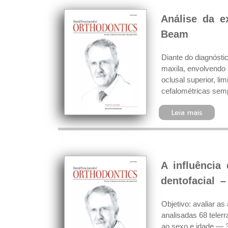
Análise da e
Beam
Diante do diagnósti
maxila, envolvendo 
oclusal superior, li
cefalométricas sempr
Leia mais
A influência
dentofacial 
Objetivo: avaliar a
analisadas 68 telerr
ao sexo e idade — 3