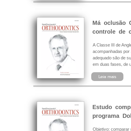
Má oclusão C
controle de 
A Classe III de Ang
acompanhadas por a
adequado são de sum
em duas fases, de 
Leia mais
Estudo compa
programa Dol
Objetivo: comparar 