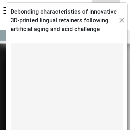
Debonding characteristics of innovative
Assine já
Login
3D-printed lingual retainers following
Linguagem
artificial aging and acid challenge
Home
Acervo
Submeter
Sobre Nós