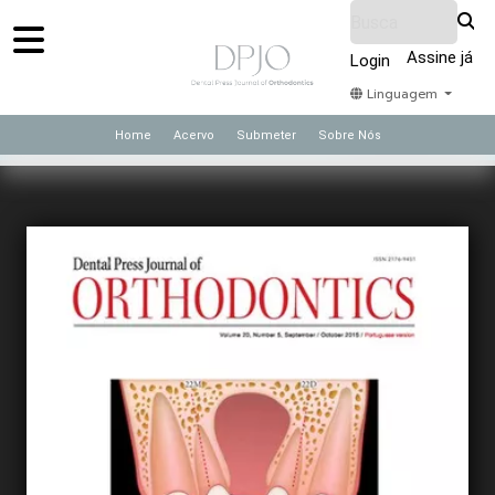
Assine já
Login
Linguagem
Home
Acervo
Submeter
Sobre Nós