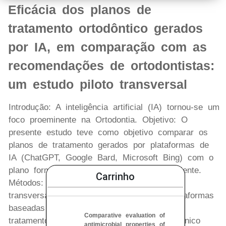
Eficácia dos planos de
tratamento ortodôntico gerados
por IA, em comparação com as
recomendações de ortodontistas:
um estudo piloto transversal
Introdução: A inteligência artificial (IA) tornou-se um
foco proeminente na Ortodontia. Objetivo: O
presente estudo teve como objetivo comparar os
planos de tratamento gerados por plataformas de
IA (ChatGPT, Google Bard, Microsoft Bing) com o
plano formulado por um ortodontista experiente.
Carrinho
Métodos: Este estudo piloto observacional
transversal visou avaliar a eficácia de plataformas
baseadas em IA na criação de planos de
Comparative evaluation of
tratamento ortodôntico, usando um caso clínico
antimicrobial properties of