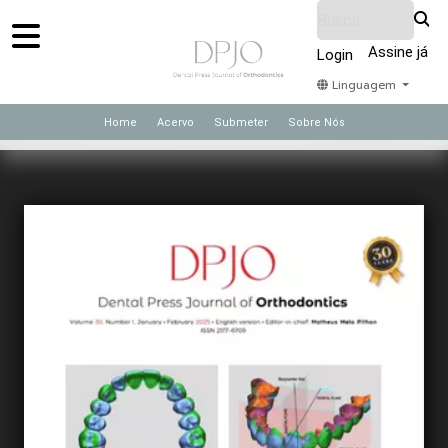
Assine já
Login
Linguagem
Home
Acervo
Submeter
Sobre Nós