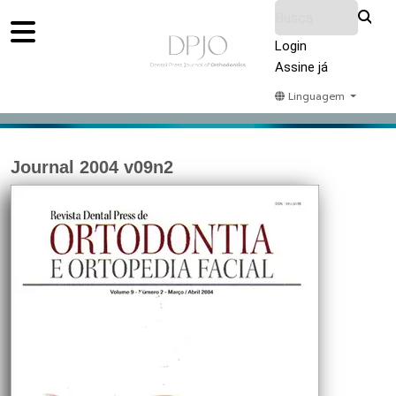
Login
Assine já
Linguagem
Home
Acervo
Submeter
Sobre Nós
Journal 2004 v09n2