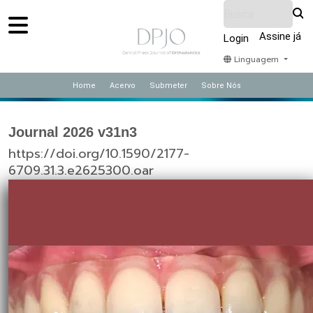
Assine já
Login
Linguagem
Home
Acervo
Submeter
Sobre Nós
Journal 2026 v31n3
https://doi.org/10.1590/2177-
6709.31.3.e2625300.oar