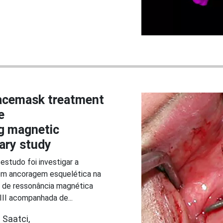
facemask treatment
e
g magnetic
ary study
estudo foi investigar a
com ancoragem esquelética na
o de ressonância magnética
II acompanhada de...
 Saatci,