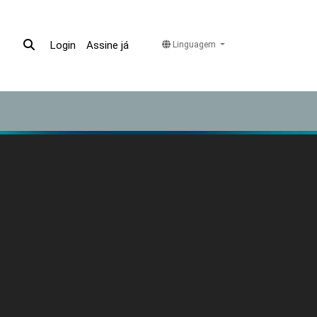
Assine já
Login
Linguagem