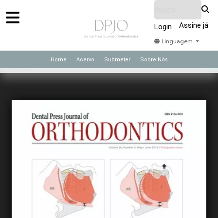
Assine já
Login
Linguagem
Home
Acervo
Submeter
Sobre Nós