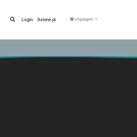
Assine já
Login
Linguagem