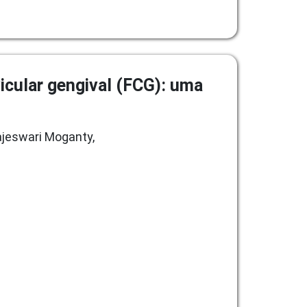
vicular gengival (FCG): uma
Rajeswari Moganty,