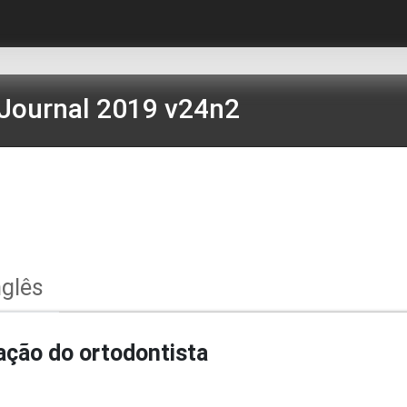
Journal 2019 v24n2
nglês
uação do ortodontista