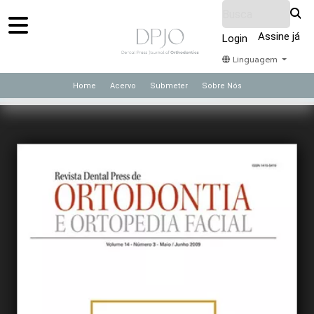
Assine já
Login
Linguagem
Home
Acervo
Submeter
Sobre Nós