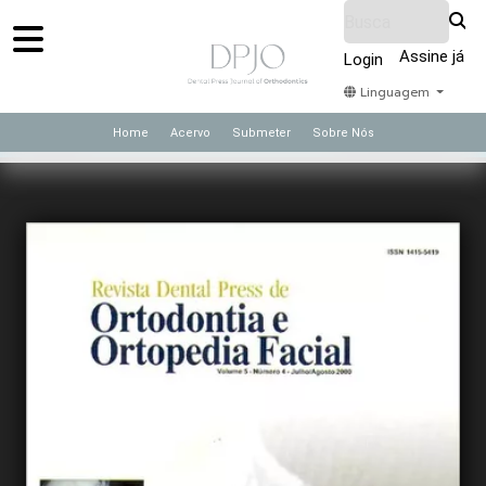
Assine já
Login
Linguagem
Home
Acervo
Submeter
Sobre Nós