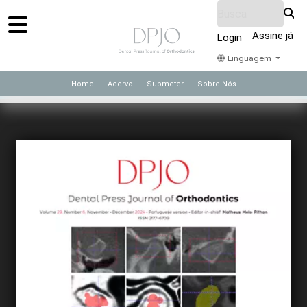
Assine já
Login
Linguagem
Home
Acervo
Submeter
Sobre Nós