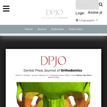
Assine já
Login
Linguagem
Home
Acervo
Submeter
Sobre Nós