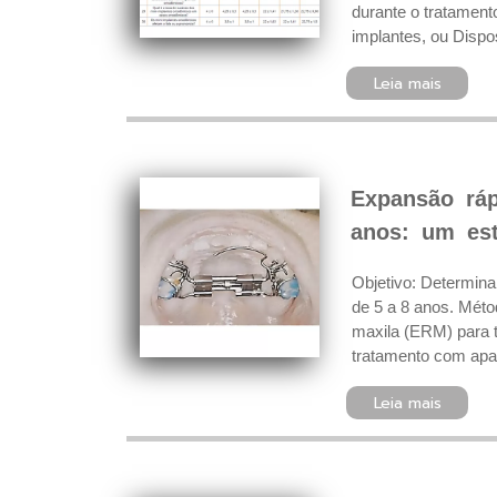
durante o tratament
implantes, ou Dispo
Leia mais
Expansão rá
anos: um est
Objetivo: Determina
de 5 a 8 anos. Mét
maxila (ERM) para tr
tratamento com apa
Leia mais