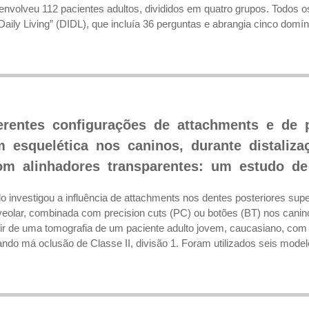
nvolveu 112 pacientes adultos, divididos em quatro grupos. Todos o
aily Living” (DIDL), que incluía 36 perguntas e abrangia cinco domínio
ferentes configurações de attachments e de 
 esquelética nos caninos, durante distaliz
om alinhadores transparentes: um estudo de
do investigou a influência de attachments nos dentes posteriores su
lveolar, combinada com precision cuts (PC) ou botões (BT) nos canin
tir de uma tomografia de um paciente adulto jovem, caucasiano, co
ndo má oclusão de Classe II, divisão 1. Foram utilizados seis modelo