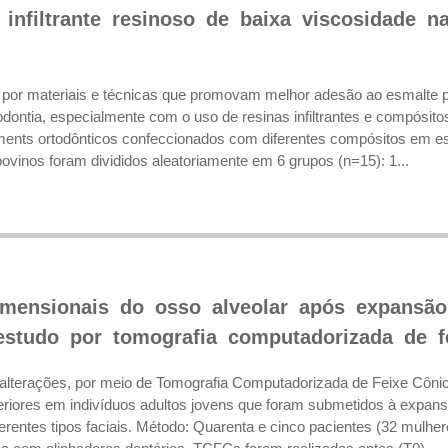
o infiltrante resinoso de baixa viscosidade 
 por materiais e técnicas que promovam melhor adesão ao esmalte p
odontia, especialmente com o uso de resinas infiltrantes e compósitos
ents ortodônticos confeccionados com diferentes compósitos em esm
 bovinos foram divididos aleatoriamente em 6 grupos (n=15): 1...
imensionais do osso alveolar após expansão
 estudo por tomografia computadorizada de f
s alterações, por meio de Tomografia Computadorizada de Feixe Cônico
riores em indivíduos adultos jovens que foram submetidos à expansã
erentes tipos faciais. Método: Quarenta e cinco pacientes (32 mulh