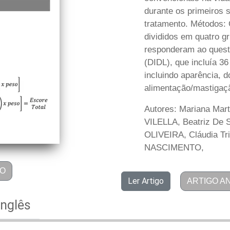
durante os primeiros 
tratamento. Métodos: 
divididos em quatro g
responderam ao questi
(DIDL), que incluía 3
incluindo aparência, d
alimentação/mastigação
Autores: Mariana Mart
VILELLA, Beatriz De So
OLIVEIRA, Cláudia T
NASCIMENTO,
GO
Ler Artigo
ARTIGO A
Inglês