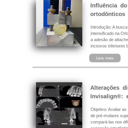
Influência d
ortodônticos
Introdução: A busca
intensificado na Ort
a adesão de attachm
incisivos inferiores
Leia mais
Alterações d
Invisalign®:
Objetivo: Avaliar a
de pré-molares supe
compará-las nos dif