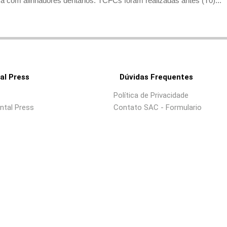
a com alinhadores dentários. TCFCs foram realizadas antes (T0)...
al Press
Dúvidas Frequentes
Política de Privacidade
ntal Press
Contato SAC - Formulario