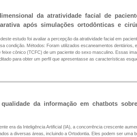
dimensional da atratividade facial de pacien
arativa após simulações ortodônticas e cirú
 deste estudo foi avaliar a percepção da atratividade facial em pacie
ssa condição. Métodos: Foram utilizados escaneamentos dentários, 
 feixe cônico (TCFC) de um paciente do sexo masculino. Essas im
 editado para obter um perfil que apresentasse as características esque
 qualidade da informação em chatbots sobre
nte era da Inteligência Artificial (IA), a concorrência crescente aum
rados a diversas áreas, incluindo a Ortodontia. Eles podem ser uma 