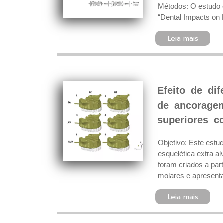
Métodos: O estudo e
“Dental Impacts on D
Leia mais
Efeito de di
de ancoragem
superiores c
Objetivo: Este estu
esquelética extra a
foram criados a par
molares e apresenta
Leia mais