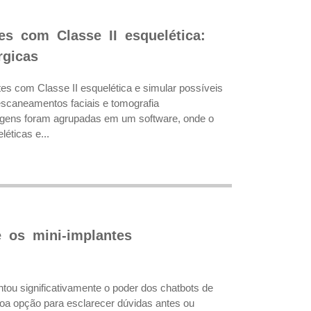
tes com Classe II esquelética:
rgicas
ntes com Classe II esquelética e simular possíveis
escaneamentos faciais e tomografia
agens foram agrupadas em um software, onde o
léticas e...
 os mini-implantes
entou significativamente o poder dos chatbots de
boa opção para esclarecer dúvidas antes ou