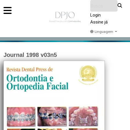
Login
Assine já
Linguagem
Home
Acervo
Submeter
Sobre Nós
Journal 1998 v03n5